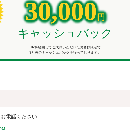
30,000
円
キャッシュバック
HPを経由してご成約いただいたお客様限定で
3万円のキャッシュバックを⾏っております。
らお電話ください
78